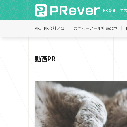
PRを通して
PR、PR会社とは
共同ピーアール社員の声
動画PR
HOME
動画PR