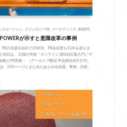
ンクルージョン
,
テクノロジーPR
,
マーケティング
,
動画PR
POWERが示すと意識改革の事例
PRの支援を始めて25年目。PR会社歴も15年を超えま
と先日は 、広報の学校「オンライン 新D&I広報入門／マ
略とPR実務 」 （アーカイブ配信 申込締切:8月17日、
)） では、130ページにまとめたあらゆる知識、事例、分析、
PRコラム
PRノウハウ
共同ピーアール社員の声