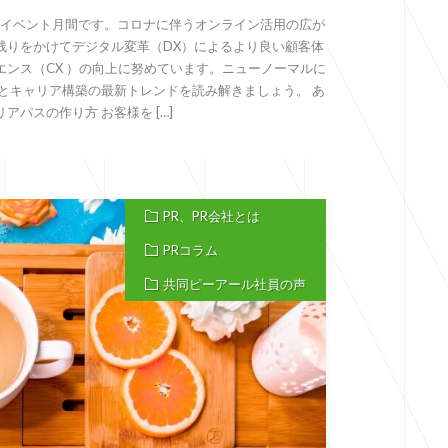
でイベント月間です。コロナに伴うオンライン活用の広が
残りをかけてデジタル変革（DX）によるより良い顧客体
ンス（CX ）の向上に努めています。ニューノーマルに
とキャリア構築の最新トレンドを読み解きましょう。 あ
パスの作り方 お客様を […]
PR、PR会社とは
PRコラム
共同ピーアール社員の声