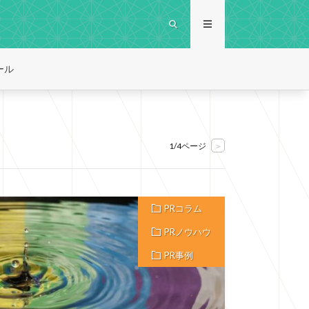
ール
1/4ページ
>
PRコラム
PRノウハウ
PR事例