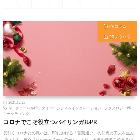
PRコラム
PRノウハウ
2021.12.23
AI
,
グローバルPR
,
ダイバーシティ＆インクルージョン
,
テクノロジーPR
,
マーケティング
コロナでこそ役立つバイリンガルPR
長引くコロナとの戦いは、PRにおける「言葉遣い」の知恵と工夫を生ん
でいます。テクノロジーとチームワークにより、国境や時差を超えるの