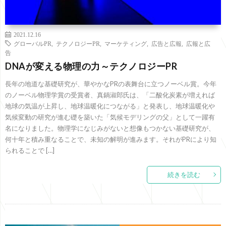
2021.12.16
グローバルPR
,
テクノロジーPR
,
マーケティング
,
広告と広報
,
広報と広
告
DNAが変える物理の力～テクノロジーPR
長年の地道な基礎研究が、華やかなPRの表舞台に立つノーベル賞。今年
のノーベル物理学賞の受賞者、真鍋淑郎氏は、「二酸化炭素が増えれば
地球の気温が上昇し、地球温暖化につながる」と発表し、地球温暖化や
気候変動の研究が進む礎を築いた「気候モデリングの父」として一躍有
名になりました。物理学になじみがないと想像もつかない基礎研究が、
何十年と積み重なることで、未知の解明が進みます。それがPRにより知
られることで […]
続きを読む