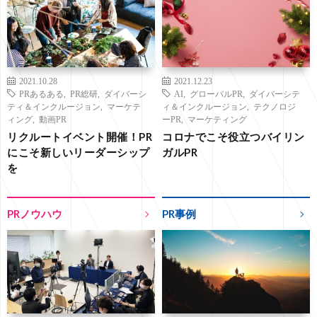
2021.10.28
2021.12.23
PRあるある
,
PR総研
,
ダイバーシ
AI
,
グローバルPR
,
ダイバーシテ
ティ＆インクルージョン
,
マーケテ
ィ＆インクルージョン
,
テクノロジ
ィング
,
動画PR
ーPR
,
マーケティング
リクルートイベント開催！PR
コロナでこそ役立つバイリン
にこそ新しいリーダーシップ
ガルPR
を
PRノウハウ
PR事例