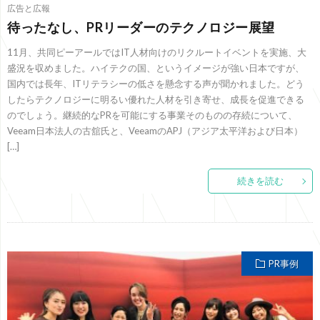
広告と広報
待ったなし、PRリーダーのテクノロジー展望
11月、共同ピーアールではIT人材向けのリクルートイベントを実施、大
盛況を収めました。ハイテクの国、というイメージが強い日本ですが、
国内では長年、ITリテラシーの低さを懸念する声が聞かれました。どう
したらテクノロジーに明るい優れた人材を引き寄せ、成長を促進できる
のでしょう。継続的なPRを可能にする事業そのものの存続について、
Veeam日本法人の古舘氏と、VeeamのAPJ（アジア太平洋および日本）
[…]
続きを読む
PR事例