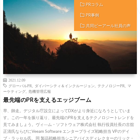
PRコラム
PR事例
共同ピーアール社員の声
2021.12.09
グローバルPR
,
ダイバーシティ＆インクルージョン
,
テクノロジーPR
,
マ
ーケティング
,
危機管理広報
最先端のPRを支えるエッジブーム
早、師走。デジタル庁設立によってDXがより身近になろうとしていま
す。この一年を振り返り、最先端のPRを支えるテクノロジートレンドを
見てみましょう。ヴィ―ム・ソフトウェア株式会社 執行役員社長の古舘
正清氏ならびにVeeam Software エンタープライズ戦略担当 VPのデイ
ブ・ラッセル氏、同 製品戦略担当シニアバイスディレクターのリック・