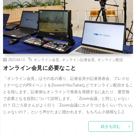
2023.04.13
オンライン会見
,
オンライン記者会見
,
オンライン配信
オンライン会見に必要なこと
「オンライン会見」はその名の通り、記者会見や記者発表会、プレスセ
ミナーなどのPRイベントをZoomやYouTubeなどでオンライン配信するこ
とを指します。記者側もオンラインで発表を視聴するにあたり、運営側
で必要となる役割について説明します。 「Zoom会議」と同じじゃない
の？ 日ごろ皆さんがよく行う「Zoom会議にカメラつけるくらいでいいん
じゃないの？」という声がたまに聴かれます。もちろん小規模な […]
続きを読む