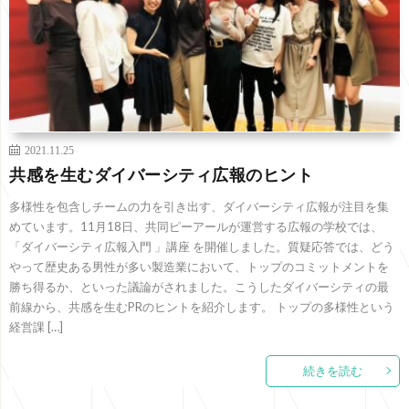
2021.11.25
共感を生むダイバーシティ広報のヒント
多様性を包含しチームの力を引き出す、ダイバーシティ広報が注目を集
めています。11月18日、共同ピーアールが運営する広報の学校では、
「ダイバーシティ広報入門 」講座 を開催しました。質疑応答では、どう
やって歴史ある男性が多い製造業において、トップのコミットメントを
勝ち得るか、といった議論がされました。こうしたダイバーシティの最
前線から、共感を生むPRのヒントを紹介します。 トップの多様性という
経営課 […]
続きを読む