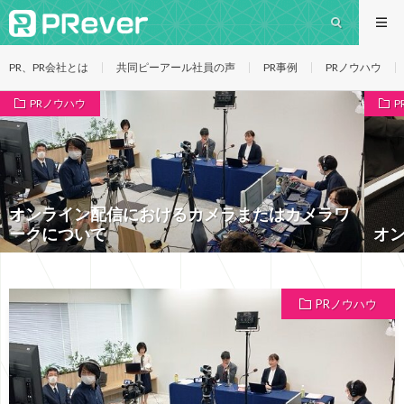
PR、PR会社とは
共同ピーアール社員の声
PR事例
PRノウハウ
PRノウハウ
P
オンライン配信におけるカメラまたはカメラワ
ークについて
オン
PRノウハウ