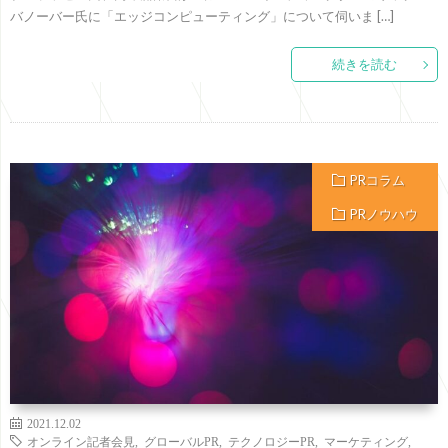
バノーバー氏に「エッジコンピューティング」について伺いま […]
続きを読む
PRコラム
PRノウハウ
2021.12.02
オンライン記者会見
,
グローバルPR
,
テクノロジーPR
,
マーケティング
,