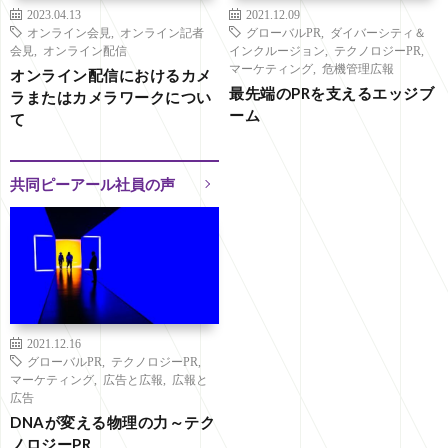
2023.04.13
2021.12.09
オンライン会見
,
オンライン記者
グローバルPR
,
ダイバーシティ＆
会見
,
オンライン配信
インクルージョン
,
テクノロジーPR
,
マーケティング
,
危機管理広報
オンライン配信におけるカメ
最先端のPRを支えるエッジブ
ラまたはカメラワークについ
ーム
て
共同ピーアール社員の声
2021.12.16
グローバルPR
,
テクノロジーPR
,
マーケティング
,
広告と広報
,
広報と
広告
DNAが変える物理の力～テク
ノロジーPR