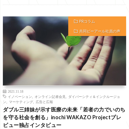
PRコラム
共同ピーアール社員の声
2021.11.18
イノベーション
,
オンライン記者会見
,
ダイバーシティ＆インクルージョ
ン
,
マーケティング
,
広告と広報
ダブル三姉妹が示す医療の未来「若者の力でいのち
を守る社会を創る」inochi WAKAZO Projectプレ
ビュー独占インタビュー