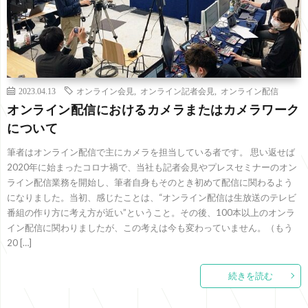
2023.04.13
オンライン会見
,
オンライン記者会見
,
オンライン配信
オンライン配信におけるカメラまたはカメラワーク
について
筆者はオンライン配信で主にカメラを担当している者です。 思い返せば
2020年に始まったコロナ禍で、当社も記者会見やプレスセミナーのオン
ライン配信業務を開始し、筆者自身もそのとき初めて配信に関わるよう
になりました。当初、感じたことは、“オンライン配信は生放送のテレビ
番組の作り方に考え方が近い”ということ。その後、100本以上のオンラ
イン配信に関わりましたが、この考えは今も変わっていません。（もう
20 […]
続きを読む