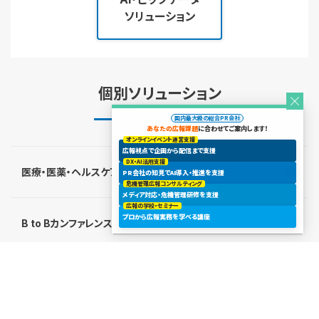
ソリューション
個別ソリューション
国内最大級の総合PR会社
あなたの広報課題
に合わせてご案内します！
オンラインイベント運営支援
広報視点で企画から配信まで支援
DX・AI活用支援
医療・医薬・ヘルスケア
PR会社の知見でAI導入・推進を支援
危機管理広報コンサルティング
メディア対応・危機管理研修を支援
広報の学校・セミナー
プロから広報実務を学べる講座
B to Bカンファレンス
オンラインイベント支援