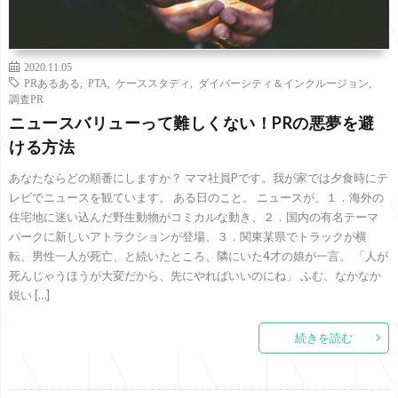
2020.11.05
PRあるある
,
PTA
,
ケーススタディ
,
ダイバーシティ＆インクルージョン
,
調査PR
ニュースバリューって難しくない！PRの悪夢を避
ける方法
あなたならどの順番にしますか？ ママ社員Pです。我が家では夕食時にテ
レビでニュースを観ています。 ある日のこと。 ニュースが、１．海外の
住宅地に迷い込んだ野生動物がコミカルな動き、２．国内の有名テーマ
パークに新しいアトラクションが登場、３．関東某県でトラックが横
転、男性一人が死亡、と続いたところ、隣にいた4才の娘が一言。 「人が
死んじゃうほうが大変だから、先にやればいいのにね」 ふむ、なかなか
鋭い […]
続きを読む