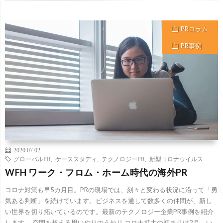
PRコラム
PR事例
2020.07.02
グローバルPR
,
ケーススタディ
,
テクノロジーPR
,
新型コロナウイルス
WFH ワーク・フロム・ホーム時代の海外PR
コロナ対策も早5カ月目。PRの現場では、刻々と変わる状況に沿って「勇
気ある判断」を続けています。ビジネスを通して数多くの仲間が、新し
い世界を切り拓いているのです。最新のテクノロジー企業PR事例を紹介
します。 空間を超える思いやりのうねり コロナ拡大の初まりは2月。い