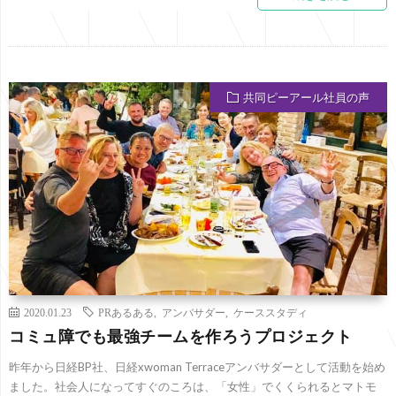
共同ピーアール社員の声
2020.01.23
PRあるある
,
アンバサダー
,
ケーススタディ
コミュ障でも最強チームを作ろうプロジェクト
昨年から日経BP社、日経xwoman Terraceアンバサダーとして活動を始め
ました。社会人になってすぐのころは、「女性」でくくられるとマトモ