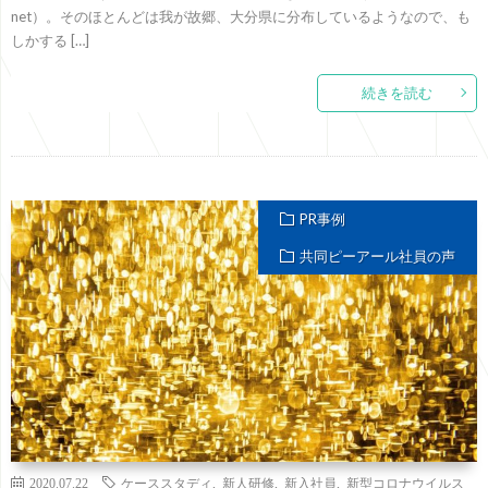
net）。そのほとんどは我が故郷、大分県に分布しているようなので、も
しかする […]
続きを読む
PR事例
共同ピーアール社員の声
2020.07.22
ケーススタディ
,
新人研修
,
新入社員
,
新型コロナウイルス