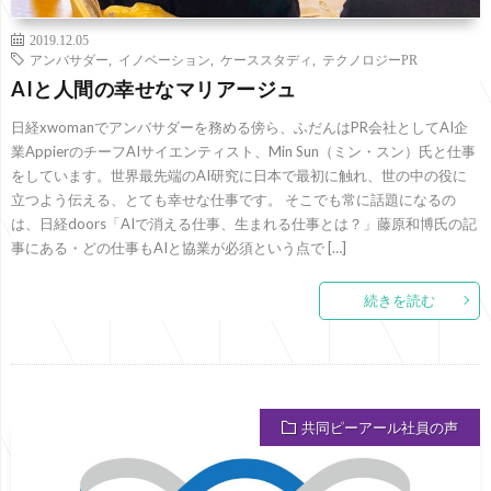
2019.12.05
アンバサダー
,
イノベーション
,
ケーススタディ
,
テクノロジーPR
AIと人間の幸せなマリアージュ
日経xwomanでアンバサダーを務める傍ら、ふだんはPR会社としてAI企
業AppierのチーフAIサイエンティスト、Min Sun（ミン・スン）氏と仕事
をしています。世界最先端のAI研究に日本で最初に触れ、世の中の役に
立つよう伝える、とても幸せな仕事です。 そこでも常に話題になるの
は、日経doors「AIで消える仕事、生まれる仕事とは？」藤原和博氏の記
事にある・どの仕事もAIと協業が必須という点で […]
続きを読む
共同ピーアール社員の声