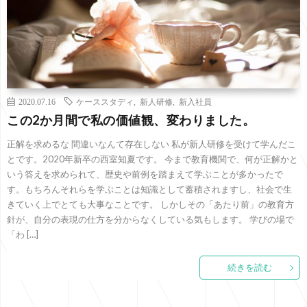
2020.07.16
ケーススタディ
,
新人研修
,
新入社員
この2か月間で私の価値観、変わりました。
正解を求めるな 間違いなんて存在しない 私が新人研修を受けて学んだこ
とです。2020年新卒の西室知夏です。 今まで教育機関で、何が正解かと
いう答えを求められて、歴史や前例を踏まえて学ぶことが多かったで
す。もちろんそれらを学ぶことは知識として蓄積されますし、社会で生
きていく上でとても大事なことです。 しかしその「あたり前」の教育方
針が、自分の表現の仕方を分からなくしている気もします。 学びの場で
「わ […]
続きを読む