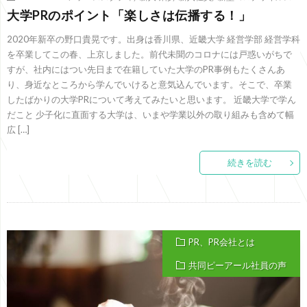
大学PRのポイント「楽しさは伝播する！」
2020年新卒の野口貴晃です。出身は香川県、近畿大学 経営学部 経営学科
を卒業してこの春、上京しました。前代未聞のコロナには戸惑いがちで
すが、社内にはつい先日まで在籍していた大学のPR事例もたくさんあ
り、身近なところから学んでいけると意気込んでいます。そこで、卒業
したばかりの大学PRについて考えてみたいと思います。 近畿大学で学ん
だこと 少子化に直面する大学は、いまや学業以外の取り組みも含めて幅
広 […]
続きを読む
PR、PR会社とは
共同ピーアール社員の声