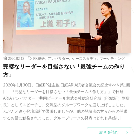
2020.02.13
PR総研
,
アンバサダー
,
ケーススタディ
,
マーケティング
完璧なリーダーを目指さない「最強チームの作り
方」
2020年1月30日、日経BP社主催 日経ARIA読者交流会の記念すべき第1回
目、『完璧なリーダーを目指さない「最強チームの作り方」』で日経
ARIAアンバサダー（共同ピーアール株式会社総合研究所（PR総研）副所
長）としてスピーチし、交流型のグループワークを盛り上げしました。
ふだんと違う登壇場所で緊張しましたが、他の登壇者の方々からの開眼
するお話に触発されました。グループワークの発表はどれも共感し […]
続きを読む