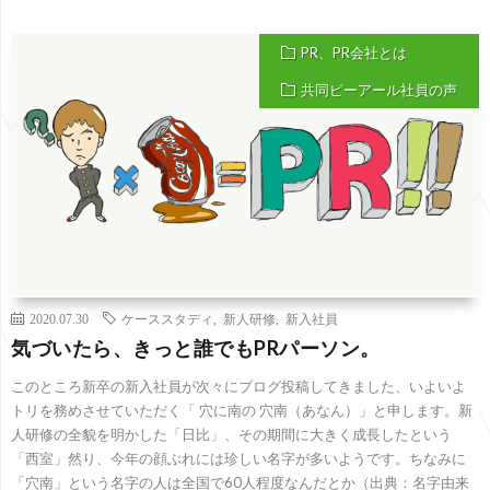
PR、PR会社とは
共同ピーアール社員の声
2020.07.30
ケーススタディ
,
新人研修
,
新入社員
気づいたら、きっと誰でもPRパーソン。
このところ新卒の新入社員が次々にブログ投稿してきました、いよいよ
トリを務めさせていただく「 穴に南の 穴南（あなん）」と申します。新
人研修の全貌を明かした「日比」、その期間に大きく成長したという
「西室」然り、今年の顔ぶれには珍しい名字が多いようです。ちなみに
「穴南」という名字の人は全国で60人程度なんだとか（出典：名字由来