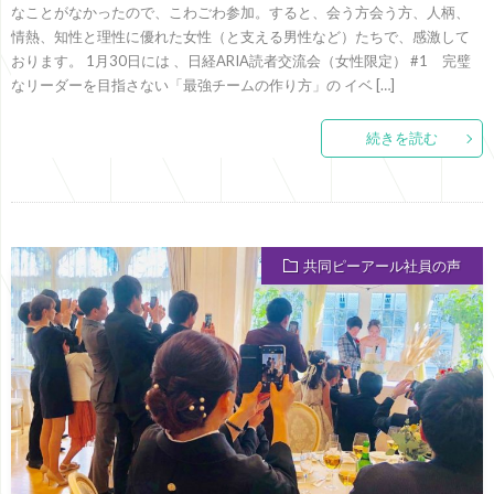
なことがなかったので、こわごわ参加。すると、会う方会う方、人柄、
情熱、知性と理性に優れた女性（と支える男性など）たちで、感激して
おります。 1月30日には 、日経ARIA読者交流会（女性限定） #1 完璧
なリーダーを目指さない「最強チームの作り方」の イベ […]
続きを読む
共同ピーアール社員の声