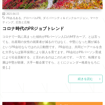
2021.04.15
PRあるある
,
グローバルPR
,
ダイバーシティ＆インクルージョン
,
マーケ
ティング
,
広告と広報
コロナ時代のPRジョブトレンド
コロナで一気に高まった傾向がPRパーソン人口のM字カーブ。とは言っ
ても、出産期の女性の就業者が減るのではなく、中堅になった層が減る
というPR会社ならではの人口動態です。 PR会社は、共同ピーアールを含
む大手ならば新卒採用により新人を育てます。PR会社がPRパーソン育成
により社会貢献する、と言われるのはこのためです。 一方で、転職する
層は中堅が顕著。大手一般企業ですら、とくにジェンダー格差をもろに
受 […]
続きを読む