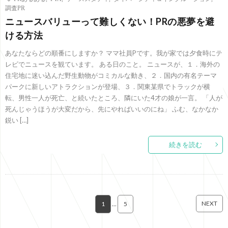
調査PR
ニュースバリューって難しくない！PRの悪夢を避
ける方法
あなたならどの順番にしますか？ ママ社員Pです。我が家では夕食時にテ
レビでニュースを観ています。 ある日のこと。 ニュースが、１．海外の
住宅地に迷い込んだ野生動物がコミカルな動き、２．国内の有名テーマ
パークに新しいアトラクションが登場、３．関東某県でトラックが横
転、男性一人が死亡、と続いたところ、隣にいた4才の娘が一言。 「人が
死んじゃうほうが大変だから、先にやればいいのにね」 ふむ、なかなか
鋭い […]
続きを読む
NEXT
1
…
5