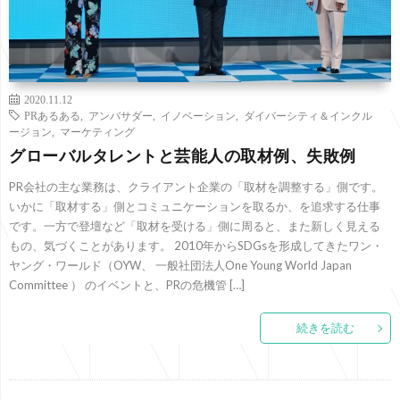
2020.11.12
PRあるある
,
アンバサダー
,
イノベーション
,
ダイバーシティ＆インクル
ージョン
,
マーケティング
グローバルタレントと芸能人の取材例、失敗例
PR会社の主な業務は、クライアント企業の「取材を調整する」側です。
いかに「取材する」側とコミュニケーションを取るか、を追求する仕事
です。一方で登壇など「取材を受ける」側に周ると、また新しく見える
もの、気づくことがあります。 2010年からSDGsを形成してきたワン・
ヤング・ワールド（OYW、 一般社団法人One Young World Japan
Committee ） のイベントと、PRの危機管 […]
続きを読む