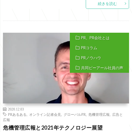
続きを読む
PR、PR会社とは
PRコラム
PRノウハウ
共同ピーアール社員の声
2020.12.03
PRあるある
,
オンライン記者会見
,
グローバルPR
,
危機管理広報
,
広告と
広報
危機管理広報と2021年テクノロジー展望