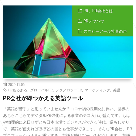
PR、PR会社とは
PRノウハウ
共同ピーアール社員の声
2020.11.05
PRあるある
,
グローバルPR
,
テクノロジーPR
,
マーケティング
,
英語
PR会社が即つかえる英語ツール
「英語が苦手」と思っていませんか？コロナ禍の長期化に伴い、世界の
あちらこちらでデジタルPR強化による事業のテコ入れが盛んです。もは
や物理的に来日せずとも日本市場でビジネスができる時代。逆もしかり
で、英語が使えればほぼどの国とも仕事ができます。そんなPR会社、 PR
プロフェッショナルが重宝する、英語お助けツールを紹介します。 英語