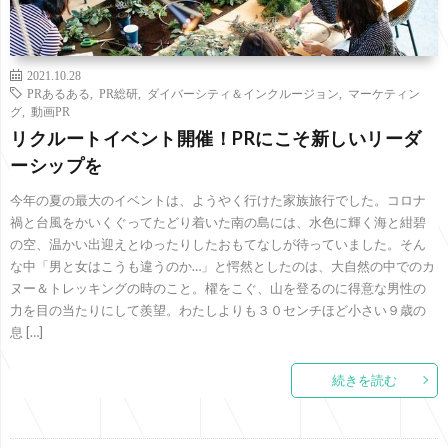
2021.10.28
PRあるある
,
PR総研
,
ダイバーシティ＆インクルージョン
,
マーケティン
グ
,
動画PR
リクルートイベント開催！PRにこそ新しいリーダ
ーシップを
今年の夏の最大のイベントは、ようやく行けた家族旅行でした。コロナ
禍と台風をかいくぐってたどり着いた南の島には、水色に輝く海と紺碧
の空、温かい出迎えとゆったりしたおもてなしが待っていました。そん
な中「男と女はこうも違うのか…」と愕然としたのは、大自然の中でのカ
ヌー＆トレッキングの時のこと。櫂をこぐ、山を登るのに得意な男性の
力を目の当たりにして羨望。わたしよりも３０センチほど小さい９歳の
息 […]
続きを読む