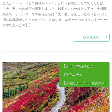
主人がｘｘｘ、そして奥様がｘｘｘ」という表現だったのでわたしは
「夫、妻」への修正を提案しました。編集メンバーは男女半々、全員既
婚者で、ジェンダー平等観点からは「夫、妻」が正しいだろうという指
摘には異論がなかったのです。 とはいえ、エモーショナルなストーリー
の中で主人公の […]
続きを読む
PR、PR会社とは
PRコラム
共同ピーアール社員の声