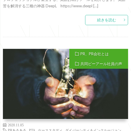
苦を解消する三種の神器 DeepL https://www.deepl […]
続きを読む
PR、PR会社とは
共同ピーアール社員の声
2020.11.05
PRあるある
,
PTA
,
ケーススタディ
,
ダイバーシティ＆インクルージョン
,