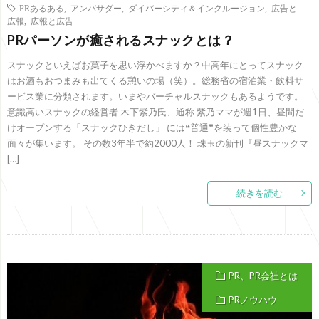
PRあるある
,
アンバサダー
,
ダイバーシティ＆インクルージョン
,
広告と
広報
,
広報と広告
PRパーソンが癒されるスナックとは？
スナックといえばお菓子を思い浮かべますか？中高年にとってスナック
はお酒もおつまみも出てくる憩いの場（笑）。総務省の宿泊業・飲料サ
ービス業に分類されます。いまやバーチャルスナックもあるようです。
意識高いスナックの経営者 木下紫乃氏、通称 紫乃ママが週1日、昼間だ
けオープンする「スナックひきだし」 には❝普通❞を装って個性豊かな
面々が集います。 その数3年半で約2000人！ 珠玉の新刊『昼スナックマ
[…]
続きを読む
PR、PR会社とは
PRノウハウ