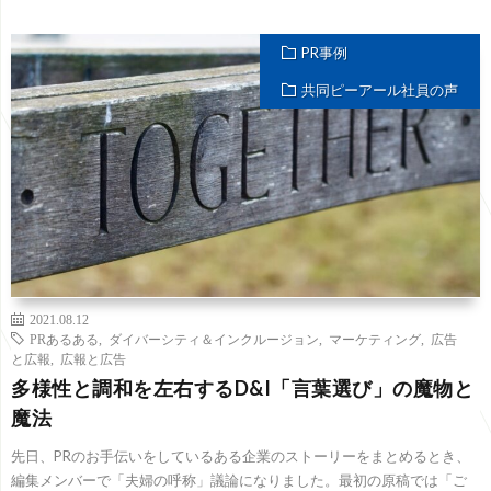
PR事例
共同ピーアール社員の声
2021.08.12
PRあるある
,
ダイバーシティ＆インクルージョン
,
マーケティング
,
広告
と広報
,
広報と広告
多様性と調和を左右するD&I「言葉選び」の魔物と
魔法
先日、PRのお手伝いをしているある企業のストーリーをまとめるとき、
編集メンバーで「夫婦の呼称」議論になりました。最初の原稿では「ご