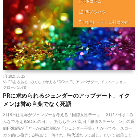
PRコラム
PRノウハウ
共同ピーアール社員の声
2021.03.25
PRあるある
,
みんなで考えるSDGsの日
,
アンバサダー
,
イノベーション
,
グローバルPR
PRに求められるジェンダーのアップデート、イク
メンは誉め言葉でなく死語
3月8日は世界がジェンダーを考える「国際女性デー 」、 3月17日は「み
んなで考えるSDGsの日」。 折しもテレビ朝日「報道ステーション」の番
組PR動画が「どっかの政治家が『ジェンダー平等』とかって今、スロー
ガン的に掲げてる時点で、何それ、時代遅れって感じ」という台詞によ