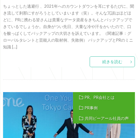
ちょっとした逃避行 、2021年へのカウントダウンを耳にするたびに、聞
き流して刹那にすがろうとしていまいます（笑）。そんな冗談はほどほ
どに、PRに携わる皆さんは貴重なデータ資産をきちんとバックアップで
きているでしょうか。自身がつい先日、大量な冷や汗をかいたので、口
を酸っぱくしてバックアップの大切さを訴えています。（関連記事：グ
ローバルタレントと芸能人の取材例、失敗例） バックアップとPRのミニ
知識 […]
続きを読む
PR、PR会社とは
PR事例
共同ピーアール社員の声