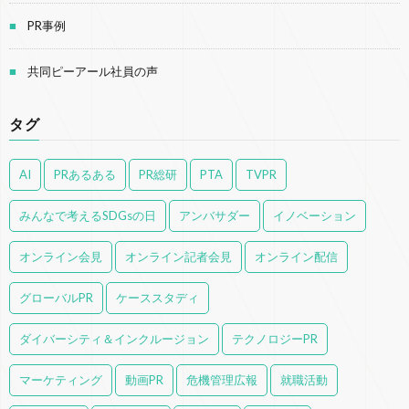
PR事例
共同ピーアール社員の声
タグ
AI
PRあるある
PR総研
PTA
TVPR
みんなで考えるSDGsの日
アンバサダー
イノベーション
オンライン会見
オンライン記者会見
オンライン配信
グローバルPR
ケーススタディ
ダイバーシティ＆インクルージョン
テクノロジーPR
マーケティング
動画PR
危機管理広報
就職活動