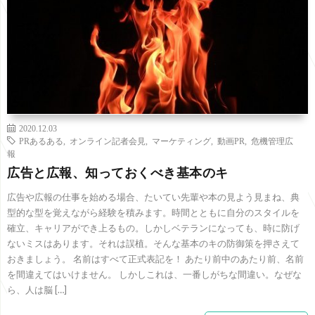
2020.12.03
PRあるある
,
オンライン記者会見
,
マーケティング
,
動画PR
,
危機管理広
報
広告と広報、知っておくべき基本のキ
広告や広報の仕事を始める場合、たいてい先輩や本の見よう見まね、典
型的な型を覚えながら経験を積みます。時間とともに自分のスタイルを
確立、キャリアができ上るもの。しかしベテランになっても、時に防げ
ないミスはあります。それは誤植。そんな基本のキの防御策を押さえて
おきましょう。 名前はすべて正式表記を！ あたり前中のあたり前、名前
を間違えてはいけません。 しかしこれは、一番しがちな間違い。なぜな
ら、人は脳 […]