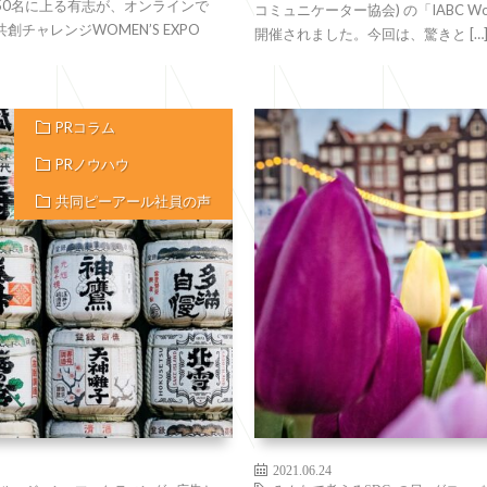
50名に上る有志が、オンラインで
コミュニケーター協会) の「IABC Wor
共創チャレンジWOMEN’S EXPO
開催されました。今回は、驚きと […
PRコラム
PRノウハウ
共同ピーアール社員の声
2021.06.24