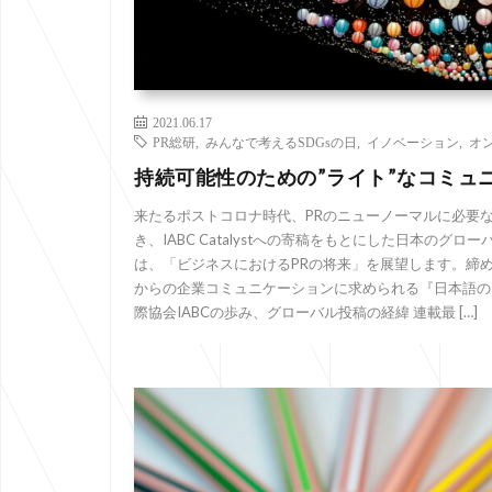
2021.06.17
PR総研
,
みんなで考えるSDGsの日
,
イノベーション
,
オ
持続可能性のための”ライト”なコミュ
来たるポストコロナ時代、PRのニューノーマルに必要
き、IABC Catalystへの寄稿をもとにした日本のグ
は、「ビジネスにおけるPRの将来」を展望します。締め
からの企業コミュニケーションに求められる『日本語の
際協会IABCの歩み、グローバル投稿の経緯 連載最 […]