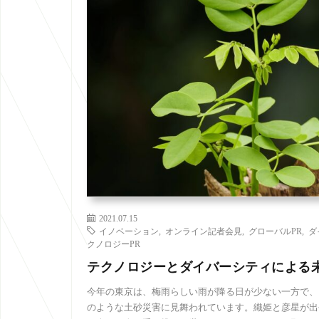
2021.07.15
イノベーション
,
オンライン記者会見
,
グローバルPR
,
ダ
クノロジーPR
テクノロジーとダイバーシティによる
今年の東京は、梅雨らしい雨が降る日が少ない一方で、
のような土砂災害に見舞われています。織姫と彦星が出