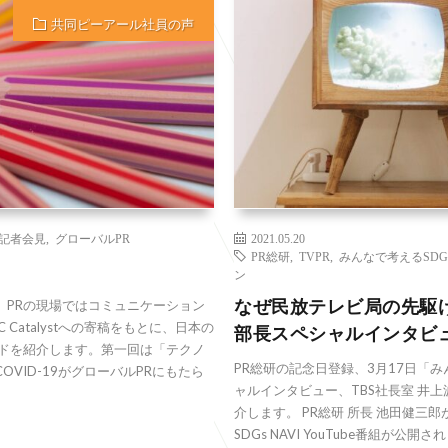
共同ピーアール社員の声
記者会見
,
グローバルPR
2021.05.20
PR総研
,
TVPR
,
みんなで考えるSDG
ン
なぜ民放テレビ局の先駆け
、PRの現場ではコミュニケーション
Catalystへの寄稿をもとに、日本の
部長スペシャルインタビ
ンドを紹介します。第一回は「テクノ
PR総研の記念日登録、3月17日「
VID-19がグローバルPRにもたら
ャルインタビュー、TBS社長室 井
介します。 PR総研 所長 池田健三郎
SDGs NAVI YouTube番組が公