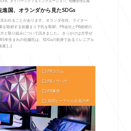
ルPR
,
ダイバーシティ＆インクルージョン
,
危機管理広報
進国、オランダから見たSDGs
と言われることがあります。オランダ在住、ライター
DGs実践企業を取材する佐藤まり子氏を取材。PR会社とPR総研の
え方と取り組みについて訊きました。 きっかけは大学ゼ
985年生まれの佐藤氏は、SDGsの前身であるミレニアル
 […]
PRコラム
PRノウハウ
PR事例
共同ピーアール社員の声