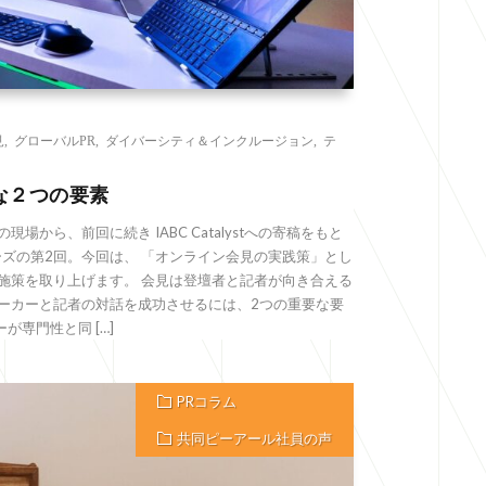
見
,
グローバルPR
,
ダイバーシティ＆インクルージョン
,
テ
な２つの要素
場から、前回に続き IABC Catalystへの寄稿をもと
ズの第2回。今回は、 「オンライン会見の実践策」とし
施策を取り上げます。 会見は登壇者と記者が向き合える
ピーカーと記者の対話を成功させるには、2つの重要な要
専門性と同 […]
PRコラム
共同ピーアール社員の声