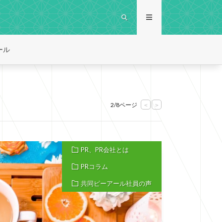
ール
2/8ページ
<
>
PR、PR会社とは
PRコラム
共同ピーアール社員の声