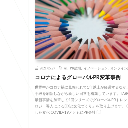
2021.05.27
AI
,
PR総研
,
イノベーション
,
オンライン
コロナによるグローバルPR変革事例
世界中がコロナ禍に見舞われて1年以上が経過するなか
手段を刷新しながら新しい日常を構築しています。 IABC 
最新事情を加筆して4回シリーズでグローバルPRトレ
ロジー導入によるDXと文化づくり」を取り上げます。 CO
した変化 COVID-19とともにPR会社 […]