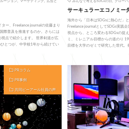
ルージョン
,
マーケティング
,
広告と
みんなで考えるSDGsの日
,
グローバ
サーキュラーエコノミー先
海外から「日本はSDGsに熱心だ」
reelance journalの佐藤まり
Freelance journalとしてS
国際普及を推進するのか。さらには
視点から、ところ変わるSDGsの捉
の視点で紹介します。 世界剣道が広
ミ、ミレニアル目標からの道のり 1
のひとつが、中学校1年から続けてい
目標を大学のゼミで研究した世代。発展
PRコラム
PR事例
共同ピーアール社員の声