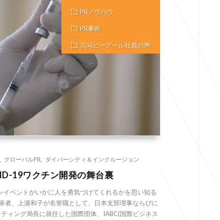
PRノウハウ
PR事例
共同ピーアール社員の声
,
グローバルPR
,
ダイバーシティ＆インクルージョン
ID-19ワクチン開発の舞台裏
ンイベントがいかに人を勇気づけてくれるかを思い知る
る筆者、上瀧和子が名誉職として、日本支部理事ならびに
ケティング局長に就任した国際団体、IABC(国際ビジネス