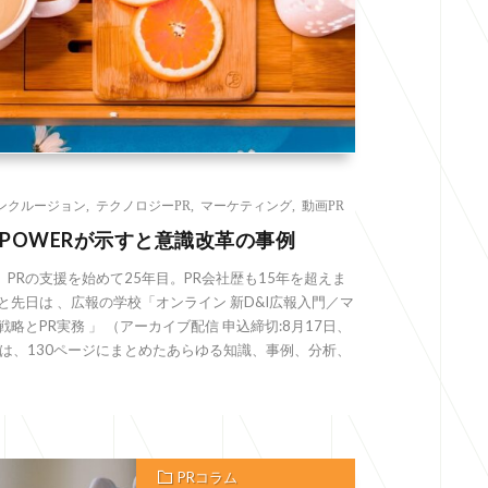
ンクルージョン
,
テクノロジーPR
,
マーケティング
,
動画PR
POWERが示すと意識改革の事例
PRの支援を始めて25年目。PR会社歴も15年を超えま
と先日は 、広報の学校「オンライン 新D&I広報入門／マ
略とPR実務 」 （アーカイブ配信 申込締切:8月17日、
)） では、130ページにまとめたあらゆる知識、事例、分析、
PRコラム