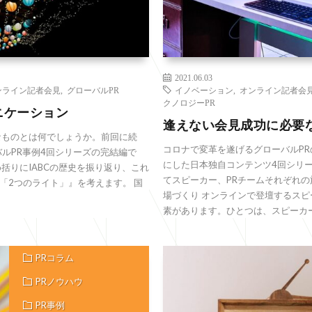
2021.06.03
ンライン記者会見
,
グローバルPR
イノベーション
,
オンライン記者会
クノロジーPR
ニケーション
逢えない会見成功に必要
なものとは何でしょうか。前回に続
コロナで変革を遂げるグローバルPRの現
ローバルPR事例4回シリーズの完結編で
にした日本独自コンテンツ4回シリー
括りにIABCの歴史を振り返り、これ
てスピーカー、PRチームそれぞれの
「2つのライト」』を考えます。 国
場づくり オンラインで登壇するス
素があります。ひとつは、スピーカーが
PRコラム
PRノウハウ
PR事例