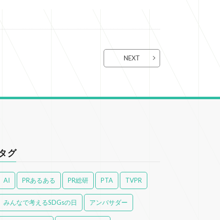
NEXT
タグ
AI
PRあるある
PR総研
PTA
TVPR
みんなで考えるSDGsの日
アンバサダー