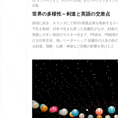
イノベーション
,
グローバルPR
,
ダイバーシティ＆インク
広報
世界の多様性～剣道と英語の交差点
前回に続き、オランダにてSDGs実践企業を取材するライター、F
子氏を取材。日本で生まれ育った佐藤氏がなぜ、剣道の
実践しやすい英語のマスター法まで、PR会社、PR総研
げる日本文化、強いリーダーシップ 佐藤氏の人生の柱
る剣道。儒教・仏教・神道など宗教の影響を受け […]