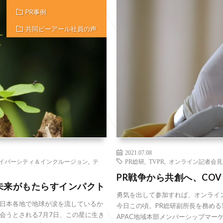
PR事例
共同ピーアール社員の声
2021.07.08
イバーシティ＆インクルージョン
,
テ
PR総研
,
TVPR
,
オンライン記者会見
PR戦争から共創へ、COV
未来がもたらすインパクト
勇気を出して参加すれば、オンライ
日本各地で地球が涙を流しているか
今日この頃。PR総研副所長を務め
会うとされる7月7日、この星に生き
APAC地域本部メンバーシップマー