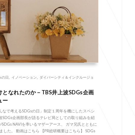
sの日
,
イノベーション
,
ダイバーシティ＆インクルージョ
となれたのか－TBS井上波SDGs企画
ュー
みんなで考えるSDGsの日」制定１周年を機にしたスペシ
上波SDGs企画部長が語るテレビ局としての取り組みを紹
がSDGs NAVIを率いるマザーアース、 ガマ兄氏とともに
開されました。 動画はこちら 【PR総研概要はこちら】 SDGs