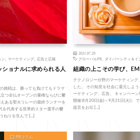
2021.07.29
ョン
,
マーケティング
,
広告と広報
グローバルPR
,
ダイバーシティ＆イ
ッショナルに求められる人
組織の上こその学び、EM
テクノロジー分野のマーケティング、
した。 その知見を社会に還元しよう
の挑戦は、勝っても負けてもドラマ
ーケティング、広告、 キャンペーン戦
先立つ全仏オープンの棄権ならびに鬱
開催:8月20日(金)～9月21日(火
栄えある聖火リレーの最終ランナーを
提言をお伝 […]
世代を代表する世界的スター選手の鬱
ねりを生んで […]
PRコラム