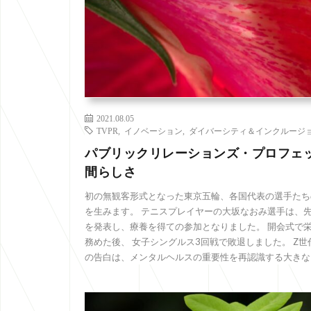
2021.08.05
TVPR
,
イノベーション
,
ダイバーシティ＆インクルージ
パブリックリレーションズ・プロフェ
間らしさ
初の無観客形式となった東京五輪、各国代表の選手たち
を生みます。 テニスプレイヤーの大坂なおみ選手は、
を発表し、療養を得ての参加となりました。 開会式で
務めた後、 女子シングルス3回戦で敗退しました。 Z
の告白は、メンタルヘルスの重要性を再認識する大きなう