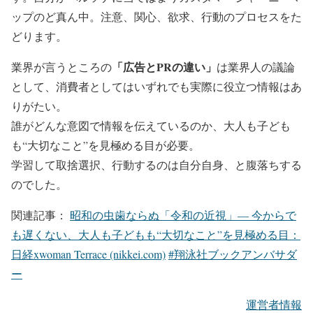
ップのど真ん中。注意、関心、欲求、行動のプロセスをた
どります。
「広告とPRの違い」
業界が言うところの
は業界人の議論
として、消費者としてはいずれでも実際に役立つ情報はあ
りがたい。
誰がどんな意図で情報を伝えているのか、大人も子ども
も“大切なこと”を見極める目が必要。
学習して取捨選択、行動するのは自分自身、と腹落ちする
のでした。
関連記事：
昭和の虫歯ならぬ「令和の近視」― 今からで
も遅くない、大人も子どもも“大切なこと”を見極める目：
日経xwoman Terrace (nikkei.com)
#翔泳社ブックアンバサダ
ー
運営者情報