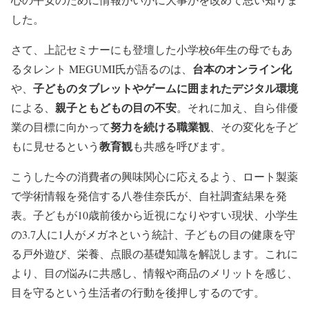
した。
さて、上記セミナーにも登壇した小学校6年生の母でもあ
台本のオンライン化
るタレント MEGUMI氏が語るのは、
子どものタブレットやゲームに囲まれたデジタル環境
や、
親子ともどもの目の不安
による、
。それに加え、自ら俳優
努力を続ける職業観
業の目標に向かって
、その変化を子ど
教育観
もに見せるという
も共感を呼びます。
こうした今の消費者の興味関心に応えるよう、ロート製薬
で学術情報を発信する八巻佳奈氏が、自社調査結果を発
表。子どもが10歳前後から近視になりやすい現状、小学生
の3.7人に1人がメガネという統計、子どもの目の健康を守
る戸外遊び、栄養、点眼の基礎知識を解説します。これに
より、目の悩みに共感し、情報や商品のメリットを感じ、
目を守るという生活者の行動を後押しするのです。