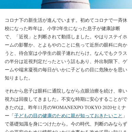
コロナ下の新生活が進んでいます。初めてコロナで一斉休
校になった昨年は、小学2年生になった息子が健康診断
で、「近視」と判断されて動揺しました。やはりステイホ
ームの影響か、とよもやのことに焦って近所の眼科に向か
うと、待合室は小学生の親子連れだらけ。なんでもクラス
の半分は近視判定だったという話もあり、外出制限下、ゲ
ームや端末凝視の毎日がいかに子どもの目に危険かを思い
知りました。
それから息子は眼科に通院しながら点眼治療を続け、幸い
視力は回復してきました。不安な時期に安心することがで
きたのは、昨年11月のWOMANEXPO TOKYO 2020セミナ
ー「
子どもの目の健康のために親が知っておきたいこと
」
で基礎知識を身につけたから。今の時代、判断のみならず
心の平安のために情報がいかに大事かを改めて思い知りま