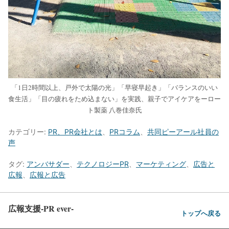
「1日2時間以上、戸外で太陽の光」「早寝早起き」「バランスのいい
食生活」「目の疲れをため込まない」を実践、親子でアイケアをーロー
ト製薬 八巻佳奈氏
カテゴリー:
PR、PR会社とは
、
PRコラム
、
共同ピーアール社員の
声
タグ:
アンバサダー
、
テクノロジーPR
、
マーケティング
、
広告と
広報
、
広報と広告
広報支援-PR ever-
トップへ戻る