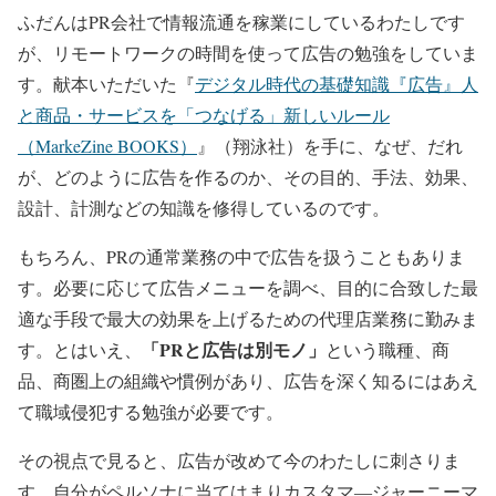
ふだんはPR会社で情報流通を稼業にしているわたしです
が、リモートワークの時間を使って広告の勉強をしていま
す。献本いただいた『
デジタル時代の基礎知識『広告』人
と商品・サービスを「つなげる」新しいルール
（MarkeZine BOOKS）
』（翔泳社）を手に、なぜ、だれ
が、どのように広告を作るのか、その目的、手法、効果、
設計、計測などの知識を修得しているのです。
もちろん、PRの通常業務の中で広告を扱うこともありま
す。必要に応じて広告メニューを調べ、目的に合致した最
適な手段で最大の効果を上げるための代理店業務に勤みま
「PRと広告は別モノ」
す。とはいえ、
という職種、商
品、商圏上の組織や慣例があり、広告を深く知るにはあえ
て職域侵犯する勉強が必要です。
その視点で見ると、広告が改めて今のわたしに刺さりま
す。自分がペルソナに当てはまりカスタマ―ジャーニーマ