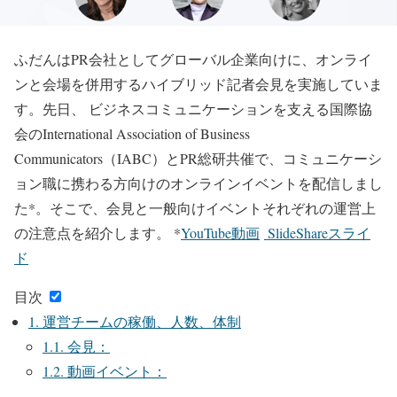
ふだんはPR会社としてグローバル企業向けに、オンライ
ンと会場を併用するハイブリッド記者会見を実施していま
す。先日、 ビジネスコミュニケーションを支える国際協
会のInternational Association of Business
Communicators（IABC）とPR総研共催で、コミュニケーシ
ョン職に携わる方向けのオンラインイベントを配信しまし
た*。そこで、会見と一般向けイベントそれぞれの運営上
の注意点を紹介します。 *
YouTube動画
SlideShareスライ
ド
目次
1.
運営チームの稼働、人数、体制
1.1.
会見：
1.2.
動画イベント：