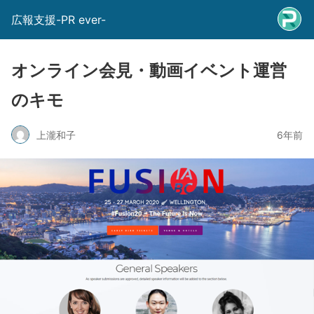
広報支援-PR ever-
オンライン会見・動画イベント運営
のキモ
上瀧和子
6年前