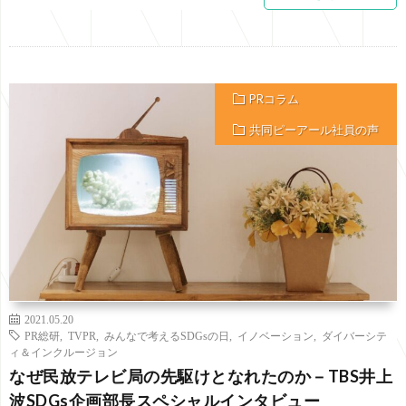
PRコラム
共同ピーアール社員の声
2021.05.20
PR総研
,
TVPR
,
みんなで考えるSDGsの日
,
イノベーション
,
ダイバーシテ
ィ＆インクルージョン
なぜ民放テレビ局の先駆けとなれたのか－TBS井上
波SDGs企画部長スペシャルインタビュー