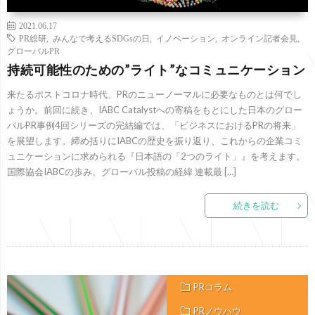
2021.06.17
PR総研
,
みんなで考えるSDGsの日
,
イノベーション
,
オンライン記者会見
,
グローバルPR
持続可能性のための”ライト”なコミュニケーション
来たるポストコロナ時代、PRのニューノーマルに必要なものとは何でし
ょうか。前回に続き、IABC Catalystへの寄稿をもとにした日本のグロー
バルPR事例4回シリーズの完結編では、「ビジネスにおけるPRの将来」
を展望します。締め括りにIABCの歴史を振り返り、これからの企業コミ
ュニケーションに求められる『日本語の「2つのライト」』を考えます。
国際協会IABCの歩み、グローバル投稿の経緯 連載最 […]
続きを読む
PRコラム
PRノウハウ