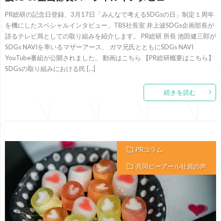
PR総研の記念日登録、3月17日「みんなで考えるSDGsの日」制定１周年
を機にしたスペシャルインタビュー、TBS社長室 井上波SDGs企画部長が
語るテレビ局としての取り組みを紹介します。 PR総研 所長 池田健三郎が
SDGs NAVIを率いるマザーアース、 ガマ兄氏とともにSDGs NAVI
YouTube番組が公開されました。 動画はこちら 【PR総研概要はこちら】
SDGsの取り組みにおける民 […]
続きを読む
PRコラム
共同ピーアール社員の声