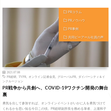
PRコラム
PRノウハウ
PR事例
共同ピーアール社員の声
2021.07.08
PR総研
,
TVPR
,
オンライン記者会見
,
グローバルPR
,
ダイバーシティ＆イ
ンクルージョン
PR戦争から共創へ、COVID-19ワクチン開発の舞台
裏
勇気を出して参加すれば、オンラインイベントがいかに人を勇気づけて
くれるかを思い知る今日この頃。PR総研副所長を務める筆者、上瀧和子