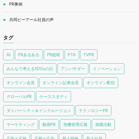
PR事例
共同ピーアール社員の声
タグ
AI
PRあるある
PR総研
PTA
TVPR
みんなで考えるSDGsの日
アンバサダー
イノベーション
オンライン会見
オンライン記者会見
オンライン配信
グローバルPR
ケーススタディ
ダイバーシティ＆インクルージョン
テクノロジーPR
マーケティング
動画PR
危機管理広報
就職活動
広告と広報
広報と広告
新人研修
新入社員