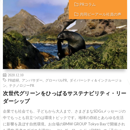
PRコラム
共同ピーアール社員の声
2020.12.10
PR総研
,
アンバサダー
,
グローバルPR
,
ダイバーシティ＆インクルージョ
ン
,
テクノロジーPR
次世代グリーンをひっぱるサステナビリティ・リー
ダーシップ
企業でも社会でも、子どもから大人まで、さまざまなSDGsメッセージの
中でもっとも目立つのは環境トピックです。地球の存続とあらゆる生活
に影響を及ぼす自然環境。お台場のBMW GROUP Tokyo Bayで開催され