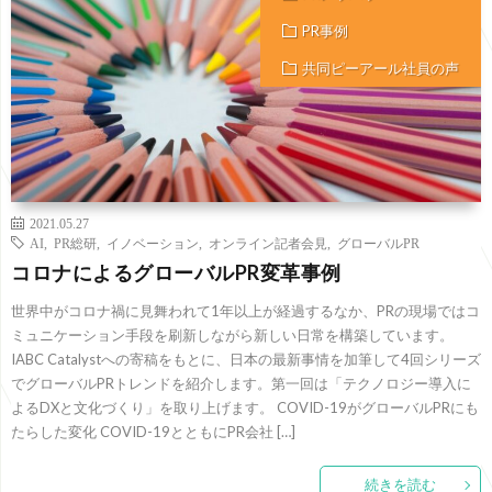
PR事例
共同ピーアール社員の声
2021.05.27
AI
,
PR総研
,
イノベーション
,
オンライン記者会見
,
グローバルPR
コロナによるグローバルPR変革事例
世界中がコロナ禍に見舞われて1年以上が経過するなか、PRの現場ではコ
ミュニケーション手段を刷新しながら新しい日常を構築しています。
IABC Catalystへの寄稿をもとに、日本の最新事情を加筆して4回シリーズ
でグローバルPRトレンドを紹介します。第一回は「テクノロジー導入に
よるDXと文化づくり」を取り上げます。 COVID-19がグローバルPRにも
たらした変化 COVID-19とともにPR会社 […]
続きを読む