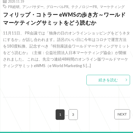
2020.11.19
PR総研
,
アンバサダー
,
グローバルPR
,
テクノロジーPR
,
マーケティング
フィリップ・コトラー eWMSの歩き方～ワールド
マーケティングサミットをどう読むか
11月11日、 PR会議では「独身の日のオンラインショッピングをどうネタ
にするか」が話し合われます。語呂のいい日に今年はコロナで運営方法
を180度転換、記念すべき『特別座談会ワールドマーケティングサミット
をどう読むか』（主催：公益社団法人日本マーケティング協会）が開催
されました。 これは、先立つ連続48時間のオンライン版ワールドマーケ
ティングサミットeWMS（e World Marketing S […]
続きを読む
NEXT
1
…
3