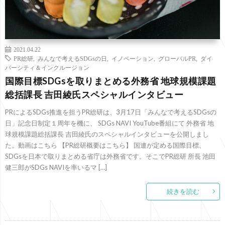
2021.04.22
PR総研
,
みんなで考えるSDGsの日
,
イノベーション
,
グローバルPR
,
ダイ
バーシティ＆インクルージョン
国際目標SDGsを取りまとめる外務省 地球規模課題
総括課長 吉田綾氏スペシャルインタビュー
PRによるSDGs推進を担うPR総研は、3月17日「みんなで考えるSDGsの
日」記念日制定１周年を機に、 SDGs NAVI YouTube番組にて 外務省 地
球規模課題総括課長 吉田綾氏のスペシャルインタビューを公開しまし
た。動画はこちら 【PR総研概要はこちら】 国連が定める国際目標、
SDGsを日本で取りまとめる省庁は外務省です。そこでPR総研 所長 池田
健三郎がSDGs NAVIを率いるマ […]
続きを読む