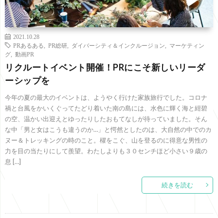
2021.10.28
PRあるある
,
PR総研
,
ダイバーシティ＆インクルージョン
,
マーケティン
グ
,
動画PR
リクルートイベント開催！PRにこそ新しいリーダ
ーシップを
今年の夏の最大のイベントは、ようやく行けた家族旅行でした。コロナ
禍と台風をかいくぐってたどり着いた南の島には、水色に輝く海と紺碧
の空、温かい出迎えとゆったりしたおもてなしが待っていました。そん
な中「男と女はこうも違うのか…」と愕然としたのは、大自然の中でのカ
ヌー＆トレッキングの時のこと。櫂をこぐ、山を登るのに得意な男性の
力を目の当たりにして羨望。わたしよりも３０センチほど小さい９歳の
息 […]
続きを読む