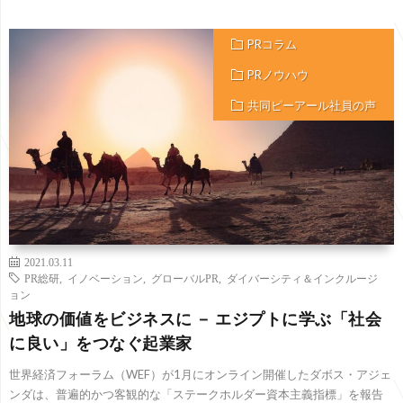
PRコラム
PRノウハウ
共同ピーアール社員の声
2021.03.11
PR総研
,
イノベーション
,
グローバルPR
,
ダイバーシティ＆インクルージ
ョン
地球の価値をビジネスに － エジプトに学ぶ「社会
に良い」をつなぐ起業家
世界経済フォーラム（WEF）が1月にオンライン開催したダボス・アジェ
ンダは、普遍的かつ客観的な「ステークホルダー資本主義指標」を報告