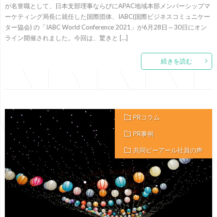
が名誉職として、日本支部理事ならびにAPAC地域本部メンバーシップマ
ーケティング局長に就任した国際団体、IABC(国際ビジネスコミュニケー
ター協会) の「IABC World Conference 2021」が6月28日～30日にオン
ライン開催されました。今回は、驚きと […]
続きを読む
PRコラム
PR事例
共同ピーアール社員の声