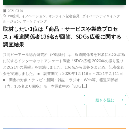
2021.03.04
PR総研
,
イノベーション
,
オンライン記者会見
,
ダイバーシティ＆インク
ルージョン
,
マーケティング
取材したい1位は「商品・サービスや製造プロセ
ス」報道関係者136名が回答、SDGs広報に関する
調査結果
共同ピーアール総合研究所（PR総研）は、報道関係者を対象にSDGs広報
に関するインターネットアンケート調査「SDGs広報 2020年の振り返り
と2021年の展望」を実施しました。136名から回答をまとめ、記者発表
会を実施しました。 ■ 調査期間：2020年12月18日～2021年2月11日
■ 調査の対象：テレビ・新聞・雑誌・ラジオ・Web等、報道関係者
（内、136名より回収）※ 本調査中の「SDG […]
続きを読む