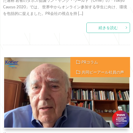
た通称 若者のダボス会議ワン・ヤング・ワールド（OYW）の「Tokyo
Caucus 2020」では、 世界中からオンライン参加する学生に向け、環境
を包括的に捉えました。PR会社の視点を持 […]
続きを読む
PRコラム
共同ピーアール社員の声