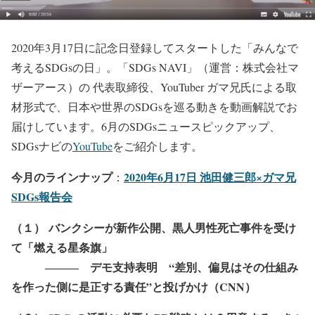
2020年3月17日に記念日登録してスタートした「みんなで
考えるSDGsの日」。「SDGs NAVI」（運営：株式会社マ
ザーアース）の 代表取締役、YouTuber ガマ兄氏による取
材形式で、日本や世界のSDGsを巡る動きを動画解説でお
届けしています。6月のSDGsニュースピックアップ、
SDGsナビの
YouTube
をご紹介します。
今月のラインナップ
2020年6月17日 池田健三郎×ガマ兄
：
SDGs報告会
（１） バンクシーが新作公開、黒人男性死亡事件を受け
て「燃える星条旗」
――― デモ支持表明 “差別、偏見はその仕組み
を作った側に是正する責任”と投げかけ（CNN）