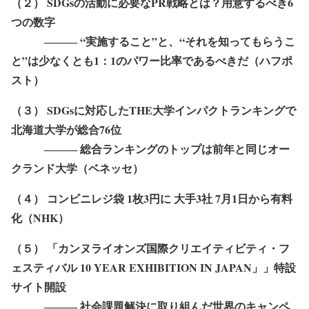
（２） SDGsの活動に必要なPR戦略とは？用意するべき6
つの数字
――― “実施すること”と、“それを知ってもらうこ
と”は少なくとも1：1のパワー比率であるべきだ（ハフポ
スト）
（３） SDGsに対応したTHE大学インパクトランキングで
北海道大学が総合76位
――― 総合ランキングのトップは前年と同じオー
クランド大学（ベネッセ）
（４） コンビニレジ袋 1枚3円に 大手3社 7月1日から有料
化（NHK）
（５） 「カンヌライオンズ国際クリエイティビティ・フ
ェスティバル 10 YEAR EXHIBITION IN JAPAN」」特設
サイト開設
――― 社会課題解決に取り組んだ世界のキャンペ