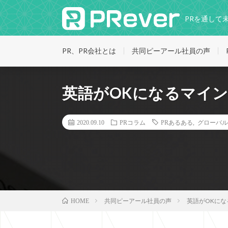
PRを通して
PR、PR会社とは
共同ピーアール社員の声
英語がOKになるマイ
2020.09.10
PRコラム
PRあるある
,
グローバル
共同ピーアール社員の声
英語がOKに
HOME