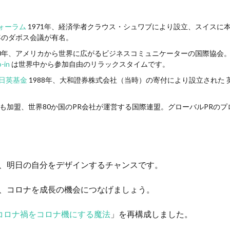
ォーラム
1971年、経済学者クラウス・シュワブにより設立、スイスに
年のダボス会議が有名。
0年、アメリカから世界に広がるビジネスコミュニケーターの国際協会。
-in
は世界中から参加自由のリラックスタイムです。
 大和日英基金
1988年、大和證券株式会社（当時）の寄付により設立された
も加盟、世界80か国のPR会社が運営する国際連盟。グローバルPRの
、明日の自分をデザインするチャンスです。
、コロナを成長の機会につなげましょう。
コロナ禍をコロナ機にする魔法
」を再構成しました。