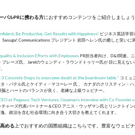
ーバルPRに携わる方
におすすめコンテンツをご紹介しましょ
nfident, Be Productive, Get Results with Happiness!
ビジネス英語学習
asuga! Communications プレジデント 岩田ヘレン氏の癒し
ality & Inclusion Efforts with Employees
PR担当者向け、D&I関連
ス・ブレーズ氏、Jarelのウェンディ・ラウンドトゥリー氏が 目に見え
す。
3 Concrete Steps to overcome doubt at the boardroom table “
コミュ
・パテル氏とケイティ・マコーレー 氏 、 カナダのクリスティン・ハン
頭脳とハートのバランスが良く、老練な上級ウェビナー。
CEO at Pegasus Tech Ventures, Uzzaman’s interview with Co-Founder of
ンチャーズ代表パートナー＆CEO アニス・ウッザマン氏とリンクトイ
秀逸、政治を含む社会環境に向き合う大切さを教えてくれます。
高める
上でおすすめの国際組織はこちらです。豊富なウェビナ