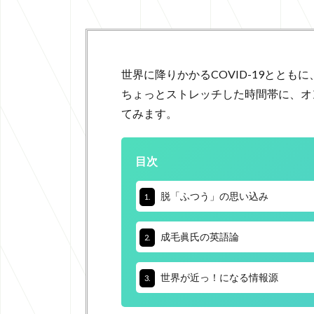
世界に降りかかるCOVID-19とと
ちょっとストレッチした時間帯に、オ
てみます。
目次
脱「ふつう」の思い込み
1.
成毛眞氏の英語論
2.
世界が近っ！になる情報源
3.