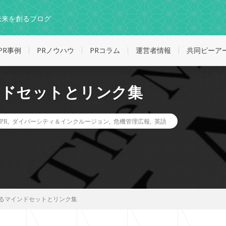
未来を創るブログ
PR事例
PRノウハウ
PRコラム
運営者情報
共同ピーア
ンドセットとリンク集
PR
,
ダイバーシティ＆インクルージョン
,
危機管理広報
,
英語
なるマインドセットとリンク集