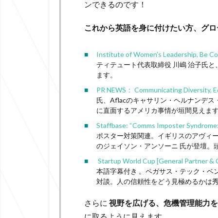
ンできるのです！
これから英語を身に付けたい方、グロ
Institute of Women’s Leadership, Be Co
ティテュート代表取締役 川嶋 治子氏と、S
ます。
PR NEWS： Communicating Diversity, Equ
氏、Aflacのキャサリン・ヘルナンデ
に直面するアメリカ事情が垣間見えま
Staffbase: “Comms Imposter Syndrome: 
ポスター対策関連。イギリスのアヴィータ
のジェイソン・アンソーニ 氏が登壇。
Startup World Cup [General Partner & 
本語字幕付き 。ペガサス・テック・ベ
対談。人の信頼性をどう見極めるかは
さらに
視野を広げる、危機管理能力を
に取るように見えます。