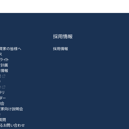
採用情報
資家の皆様へ
採用情報
ス
ライト
営計画
本情報
報
待
告
ラリ
ンダー
明会
資家向け説明会
会
質問
するお問い合わせ