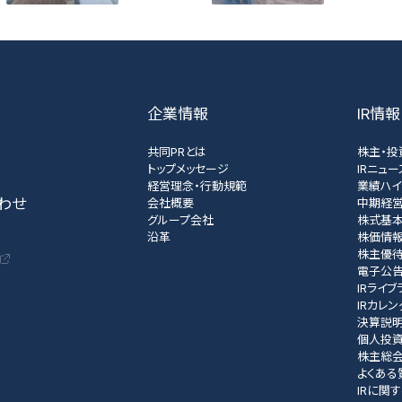
企業情報
IR情報
共同PRとは
株主・投
トップメッセージ
IRニュー
経営理念・行動規範
業績ハイ
わせ
会社概要
中期経
グループ会社
株式基
沿革
株価情
株主優
電子公
IRライブ
IRカレ
決算説
個人投
株主総
よくある
IRに関