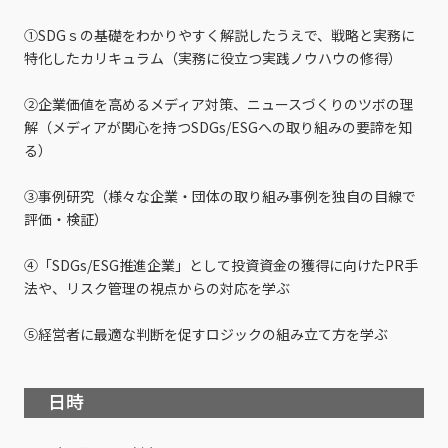
①SDGｓの基礎をわかりやすく解説したうえで、戦略と実務に
特化したカリキュラム（実務に役立つ実践ノウハウの修得）
②企業価値を高めるメディア対策、ニュースづくりのツボの理
解（メディアが関心を持つSDGs/ESGへの取り組みの要諦を知
る）
③事例研究（様々な企業・団体の取り組み事例を独自の目線で
評価・検証）
④「SDGs/ESG推進企業」として投資資金の獲得に向けたPR手
法や、リスク管理の視点からの対応を学ぶ
⑤経営者に最適な判断を促すロジックの組み立て方を学ぶ
日時