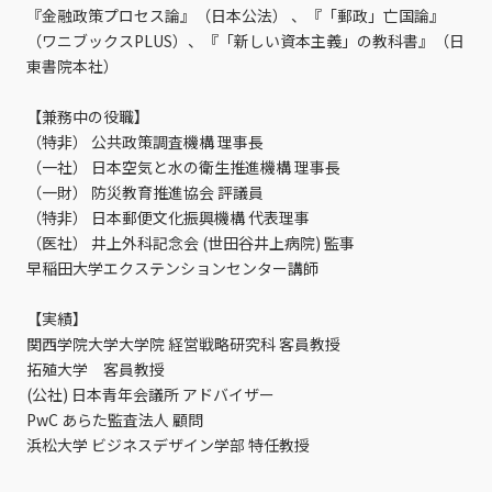
『金融政策プロセス論』（日本公法） 、『「郵政」亡国論』
（ワニブックスPLUS）、『「新しい資本主義」の教科書』（日
東書院本社）
【兼務中の役職】
（特非） 公共政策調査機構 理事長
（一社） 日本空気と水の衛生推進機構 理事長
（一財） 防災教育推進協会 評議員
（特非） 日本郵便文化振興機構 代表理事
（医社） 井上外科記念会 (世田谷井上病院) 監事
早稲田大学エクステンションセンター講師
【実績】
関西学院大学大学院 経営戦略研究科 客員教授
拓殖大学 客員教授
(公社) 日本青年会議所 アドバイザー
PwC あらた監査法人 顧問
浜松大学 ビジネスデザイン学部 特任教授