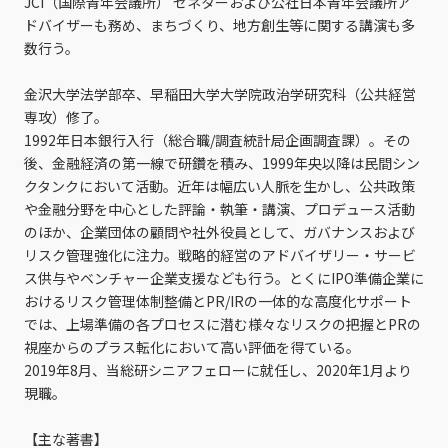
JCI（国際青年会議所） セネターおよび公社日本青年会議所ア
ドバイザーも務め、まちづくり、地方創生等に関する講演も多
数行う。
金沢大学法学部卒、早稲田大学大学院政治学研究科（公共経営
専攻）修了。
1992年日本銀行入行（総合職/調査統計局企画調査課）。その
後、金融経済の第一線で研鑽を積み、1999年央以降は民間シン
クタンクにおいて活動。近年は幅広い人脈を生かし、公共政策
や金融分野を中心とした評論・執筆・講演、プロデュース活動
のほか、企業団体の顧問や社外役員として、ガバナンスおよび
リスク管理強化に注力。戦略的経営のアドバイザリー・サービ
ス供与やベンチャー企業支援なども行う。とくにIPO準備企業に
おけるリスク管理体制整備とPR/IRの一体的な高度化サポート
では、上場準備の各プロセスに潜む様々なリスクの把握とPRの
視座からのプラス転化において高い評価を得ている。
2019年8月、当総研シニアフェローに就任し、2020年1月より
現職。
【主な著書】