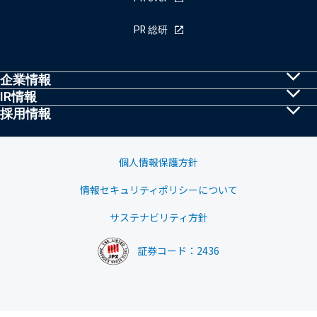
PR 総研
企業情報
IR情報
共同PRとは
採用情報
株主・投資家の皆様へ
トップメッセージ
採用情報
IRニュース
経営理念・行動規範
個人情報保護方針
業績ハイライト
情報セキュリティポリシーについて
会社概要
中期経営計画
サステナビリティ方針
グループ会社
株式基本情報
証券コード：2436
沿革
株価情報
株主優待制度