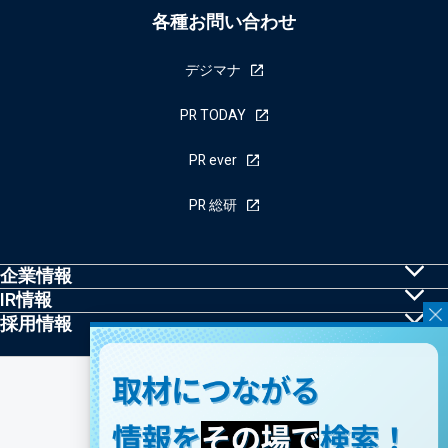
各種お問い合わせ
デジマナ
PR TODAY
PR ever
PR 総研
企業情報
IR情報
共同PRとは
採用情報
株主・投資家の皆様へ
トップメッセージ
採用情報
IRニュース
経営理念・行動規範
個人情報保護方針
業績ハイライト
情報セキュリティポリシーについて
会社概要