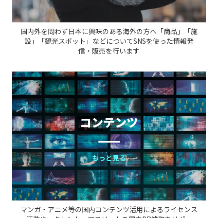
国内外を問わず日本に興味のある海外の方へ「商品」「施
設」「
観光スポット」などについて
SNS
を使った情報発
信・
販売を行います
コンテンツ
もっと見る
マンガ・アニメ等の国内コンテンツ活用によるライセンス