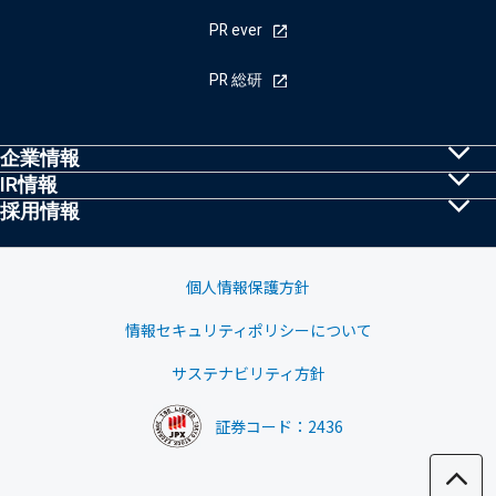
PR ever
PR 総研
企業情報
IR情報
共同PRとは
採用情報
株主・投資家の皆様へ
トップメッセージ
採用情報
IRニュース
経営理念・行動規範
個人情報保護方針
業績ハイライト
情報セキュリティポリシーについて
会社概要
中期経営計画
サステナビリティ方針
グループ会社
株式基本情報
証券コード：2436
沿革
株価情報