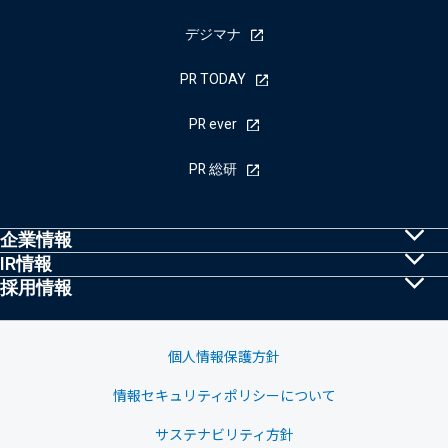
デジマナ
PR TODAY
PR ever
PR 総研
企業情報
IR情報
共同PRとは
採用情報
株主・投資家の皆様へ
トップメッセージ
採用情報
IRニュース
経営理念・行動規範
個人情報保護方針
業績ハイライト
情報セキュリティポリシーについて
会社概要
中期経営計画
サステナビリティ方針
グループ会社