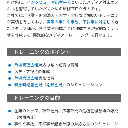
を対象に、
インタビューや記者会見
といったメディア対応のス
キルを習得していただくための研修プログラムです。
当社では、企業・財団法人・大学・官庁など幅広いトレーニン
グ実績を有しており、
実際の事件や事故、不祥事に対応
してき
たスタッフ陣が、各企業や団体ごとに作成する現実的なシナリ
オを作成する“実践的なメディアトレーニング”を行います。
トレーニングのポイント
危機管理広報
対応の基本知識の習得
メディア視点の理解
危機管理広報
実務演習
緊急時記者会見（謝罪会見
）のシミュレーション
トレーニングの目的
企業のトップ、幹部社員、広報部門の危機管理意識の醸成
（未然防止）
事件や事故、不祥事が起きた際の対応方法のシミュレーシ