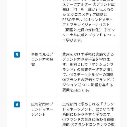
ステークホルダー ②ブランド広
報は「何」を「誰が」伝えるの
か ③クロスメディア戦略と
PESOモデル ④オウンドメディ
アとブランドジャーナリスト
（顧客と社員の媒体化） ⑤イン
ターナル広報とブランド につい
て学びます。
事例で見るブ
費用をかけず手軽に実施できる
5
ランド力の把
ブランド力測定手法を学びま
握
す。事例として「マンションブ
ランド」の調査データを活用し
て、①ステークホルダーの期待
②ブランドの評価とブランドポ
ジション ③KGIに影響を与える
要素を抽出する。
広報部門のブ
広報部門に求められる「ブラン
6
ランドマネー
ドマネージメント」について体
ジメント
系的にわかりやすく学びます。
①ブランド力創造に係わる組織
機能 ②ブランドコンテンツの収