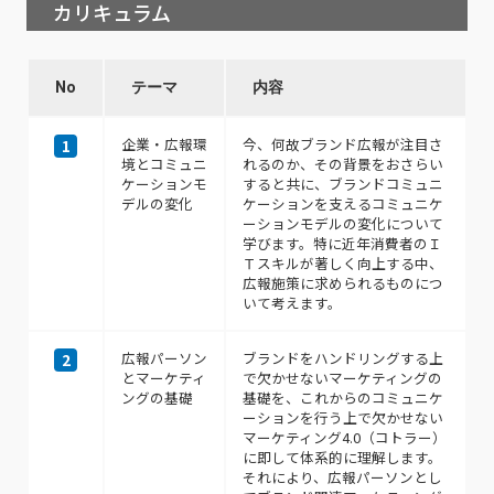
カリキュラム
No
テーマ
内容
企業・広報環
今、何故ブランド広報が注目さ
1
境とコミュニ
れるのか、その背景をおさらい
ケーションモ
すると共に、ブランドコミュニ
デルの変化
ケーションを支えるコミュニケ
ーションモデルの変化について
学びます。特に近年消費者のＩ
Ｔスキルが著しく向上する中、
広報施策に求められるものにつ
いて考えます。
広報パーソン
ブランドをハンドリングする上
2
とマーケティ
で欠かせないマーケティングの
ングの基礎
基礎を、これからのコミュニケ
ーションを行う上で欠かせない
マーケティング4.0（コトラー）
に即して体系的に理解します。
それにより、広報パーソンとし