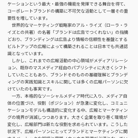
ケーションという最大・最強の機能を発揮できる舞台を得て、
コーポレートブランドの構築に不可欠な活動として一層その重
要性を増しています。
世界的なマーケティング戦略家のアル・ライズ（ローラ・ラ
イズとの共著）の名著「ブランドは広告でつくれない」の指摘
どおり、ブランディングは広告より情報の信頼性を基盤とする
ビルトアップの広報によって構築されることは日本でも共通認
識となっています。
しかし、これまでの広報活動の中心領域がメディアリレーシ
ョン、既存のマスメディア経由のパブリシティに大きくシフト
していたこともあり、ブランドそのものの基礎理解とブランデ
ィングの実践知識とスキルに関しては多くの広報パーソンに欠
けていたのも事実です。
一方、本格的なソーシャルメディア時代に入り、メディア自
体の位置づけ、役割（ポジション）が急激に変化し、コミュニ
ケーションモデルも構造的に変化する中、広報とマーケティン
グの境界が消滅しつつあります。大きく企業を取り巻く環境が
変化し、広報部門は新たな役割を求められています。こうした
状況下、広報パーソンにとってブランドとマーケティングに関