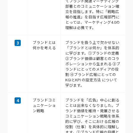
てブランド関連マーケティング
部署とのコミュニケーション確
立を目指します。特に「戦略広
報の推進」を目指す広報部門に
とっては、マーケティング4.0の
理解は必携です。
ブランドとは
ブランドを扱う上で欠かせない
3
何かを考える
「ブランドとは何か」を体系的
に学びます。①ブランドの定義
②ブランド価値は顧客とのコラ
ボレーションから生まれる ③ブ
ランドにとってのメディアの役
割 ④ブランド広報にとっての
KGIとKPI の設定方法 について
学びます。
ブランドコミ
ブランドを「広告」中心に創る
4
ュニケーショ
ことは出来なくなりました。ブ
ン戦略
ランド価値を維持・発展させる
コミュニケーション戦略を体系
的に学び、そこにおける広報の
役割（仕事）を具体的に理解し
ます。①ブランド広報の目標と