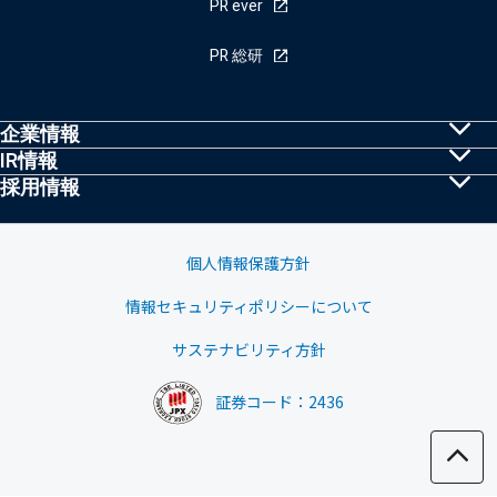
PR ever
PR 総研
企業情報
IR情報
共同PRとは
採用情報
株主・投資家の皆様へ
トップメッセージ
採用情報
IRニュース
経営理念・行動規範
個人情報保護方針
業績ハイライト
情報セキュリティポリシーについて
会社概要
中期経営計画
サステナビリティ方針
グループ会社
株式基本情報
証券コード：2436
沿革
株価情報
株主優待制度