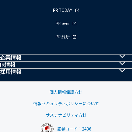
PR TODAY
PR ever
PR 総研
企業情報
IR情報
共同PRとは
採用情報
株主・投資家の皆様へ
トップメッセージ
採用情報
IRニュース
経営理念・行動規範
個人情報保護方針
業績ハイライト
情報セキュリティポリシーについて
会社概要
中期経営計画
サステナビリティ方針
グループ会社
株式基本情報
証券コード：2436
沿革