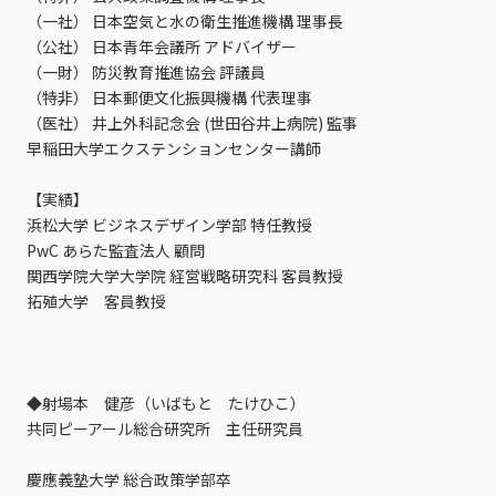
（一社） 日本空気と水の衛生推進機構 理事長
（公社） 日本青年会議所 アドバイザー
（一財） 防災教育推進協会 評議員
（特非） 日本郵便文化振興機構 代表理事
（医社） 井上外科記念会 (世田谷井上病院) 監事
早稲田大学エクステンションセンター講師
【実績】
浜松大学 ビジネスデザイン学部 特任教授
PwC あらた監査法人 顧問
関西学院大学大学院 経営戦略研究科 客員教授
拓殖大学 客員教授
◆射場本 健彦（いばもと たけひこ）
共同ピーアール総合研究所 主任研究員
慶應義塾大学 総合政策学部卒