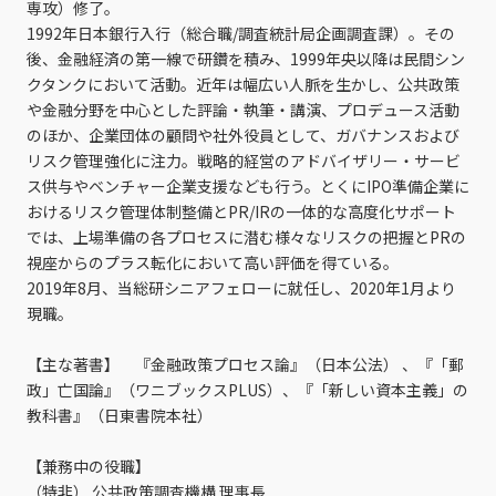
専攻）修了。
1992年日本銀行入行（総合職/調査統計局企画調査課）。その
後、金融経済の第一線で研鑽を積み、1999年央以降は民間シン
クタンクにおいて活動。近年は幅広い人脈を生かし、公共政策
や金融分野を中心とした評論・執筆・講演、プロデュース活動
のほか、企業団体の顧問や社外役員として、ガバナンスおよび
リスク管理強化に注力。戦略的経営のアドバイザリー・サービ
ス供与やベンチャー企業支援なども行う。とくにIPO準備企業に
おけるリスク管理体制整備とPR/IRの一体的な高度化サポート
では、上場準備の各プロセスに潜む様々なリスクの把握とPRの
視座からのプラス転化において高い評価を得ている。
2019年8月、当総研シニアフェローに就任し、2020年1月より
現職。
【主な著書】 『金融政策プロセス論』（日本公法） 、『「郵
政」亡国論』（ワニブックスPLUS）、『「新しい資本主義」の
教科書』（日東書院本社）
【兼務中の役職】
（特非） 公共政策調査機構 理事長