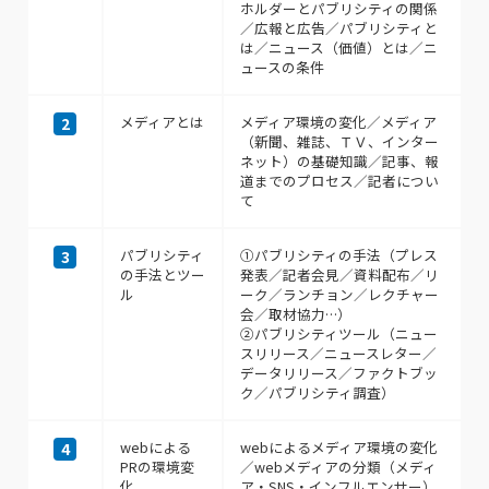
ホルダーとパブリシティの関係
／広報と広告／パブリシティと
は／ニュース（価値）とは／ニ
ュースの条件
メディアとは
メディア環境の変化／メディア
2
（新聞、雑誌、ＴＶ、インター
ネット）の基礎知識／記事、報
道までのプロセス／記者につい
て
パブリシティ
①パブリシティの手法（プレス
3
の手法とツー
発表／記者会見／資料配布／リ
ル
ーク／ランチョン／レクチャー
会／取材協力…）
②パブリシティツール（ニュー
スリリース／ニュースレター／
データリリース／ファクトブッ
ク／パブリシティ調査）
webによる
webによるメディア環境の変化
4
PRの環境変
／webメディアの分類（メディ
化
ア・SNS・インフルエンサー）