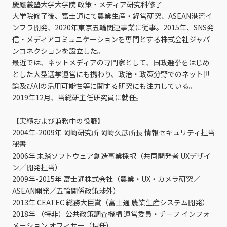
慶應義塾大学大学院 政策・メディア研究科修了
大学院修了後、富士通にて農業生産・経営研究、ASEAN港湾イ
ンフラ開発、2020年東京五輪関連事業に従事。2015年、SNS発
信・メディアコミュニケーションを専門とする株式会社ジャパ
ンコネクションを設立した。
最近では、ネットメディアの専門家として、国政選挙をはじめ
とした大型選挙運営にも携わり、政治・政策分野でのネット世
論及びAIの活用可能性等に関する研究にも注力している。
2019年12月、当総研主任研究員に就任。
【実績および兼務中の役職】
2004年-2009年 岡崎研究所 岡崎久彦所長 情報セキュリティ担当
秘書
2006年 未踏ソフトウェア創造事業採択（共同開発者 UXデザイ
ン／開発担当）
2009年-2015年 富士通株式会社（農業・UX・カメラ研究／
ASEAN開発／五輪関係政策渉外）
2013年 CEATEC 総務大臣賞（富士通 農業生産システム開発）
2018年 （特非）公共政策調査機構 運営委員・チーフ インフォ
メーション オフィサー（現任）