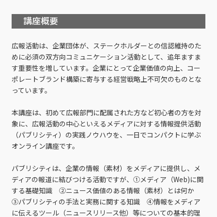
講座概要
広報活動は、企業団体が、ステークホルダーとの信認維持のた
めに必須の双方向コミュニケーション活動として、追年ますま
す重要性を増しています。企業にとって企業価値の向上、コー
ポレートブランド構築に寄与する経営戦略上不可欠のものとな
っています。
本講座は、初めて広報部門に配属された方など初心者の方を対
象に、広報活動の中心といえるメディアに対する情報提供活動
（パブリシティ）の実践ノウハウを、一日でコンパクトに学ぶ
オンライン講座です。
パブリシティは、企業の情報（素材）をメディアに提供し、メ
ディアの報道に結びつける活動ですが、①メディア（Web)に関
する基礎知識 ②ニュース価値のある情報（素材）とは何か
③パブリシティの手法と実務に関する知識 ④情報をメディア
に伝えるツール（ニュースリリース他）等についての基本的理