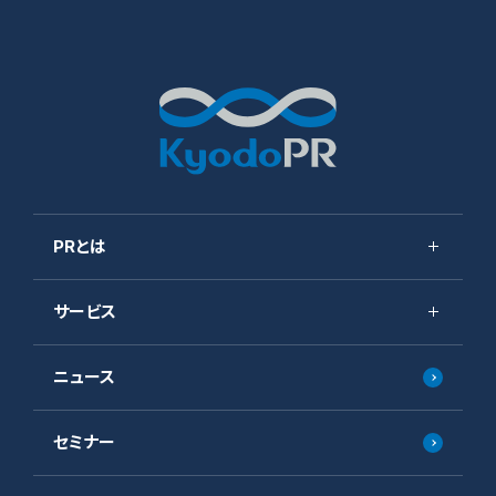
PRとは
サービス
サステナビリティ方針
PRの根幹：メディアリレーションズとは
ニュース
サービス
PR会社と広告会社の違いとは？
広報・PRコンサルティング
セミナー