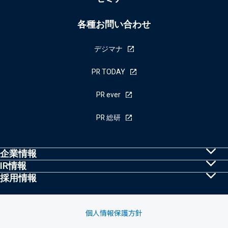
各種お問い合わせ
デジマナ
PR TODAY
PR ever
PR 総研
企業情報
IR情報
共同PRとは
採用情報
株主・投資家の皆様へ
トップメッセージ
採用情報
IRニュース
経営理念・行動規範
個人情報保護方針
業績ハイライト