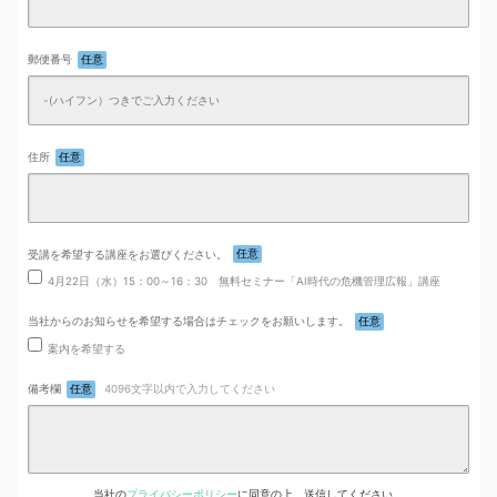
郵便番号
任意
住所
任意
受講を希望する講座をお選びください。
任意
4月22日（水）15：00～16：30 無料セミナー「AI時代の危機管理広報」講座
当社からのお知らせを希望する場合はチェックをお願いします。
任意
案内を希望する
備考欄
任意
4096文字以内で入力してください
当社の
プライバシーポリシー
に同意の上、送信してください。