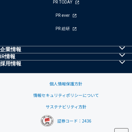
PR TODAY
PR ever
PR 総研
企業情報
IR情報
共同PRとは
採用情報
株主・投資家の皆様へ
トップメッセージ
採用情報
IRニュース
経営理念・行動規範
個人情報保護方針
業績ハイライト
情報セキュリティポリシーについて
会社概要
中期経営計画
サステナビリティ方針
グループ会社
株式基本情報
証券コード：2436
沿革
株価情報