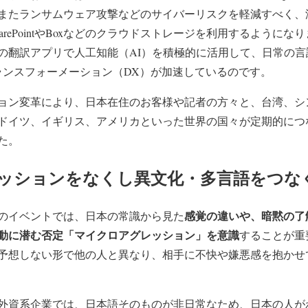
またランサムウェア攻撃などのサイバーリスクを軽減すべく、
t SharePointやBoxなどのクラウドストレージを利用するよう
arly などの翻訳アプリで人工知能（AI）を積極的に活用して、日常
トランスフォーメーション（DX）が加速しているのです。
ョン変革により、日本在住のお客様や記者の方々と、台湾、シ
ドイツ、イギリス、アメリカといった世界の国々が定期的につ
た。
ッションをなくし異文化・多言語をつな
感覚の違いや、暗黙の了
のイベントでは、日本の常識から見た
動に潜む否定「マイクロアグレッション」を意識
することが重
予想しない形で他の人と異なり、相手に不快や嫌悪感を抱かせ
外資系企業では、日本語そのものが非日常なため、日本の人が