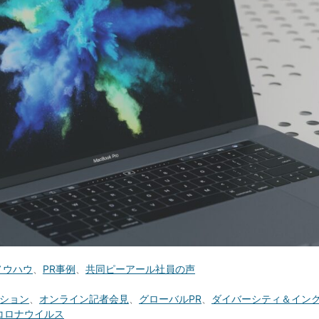
ノウハウ
、
PR事例
、
共同ピーアール社員の声
ション
、
オンライン記者会見
、
グローバルPR
、
ダイバーシティ＆イン
コロナウイルス