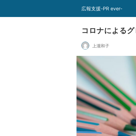
広報支援-PR ever-
コロナによるグ
上瀧和子