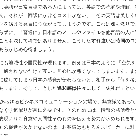
し英語が日常言語である人によっては、英語での読解や理解、
ん。それが「翻訳にかけるコストがない」「その英語は美しく
ンを妨げる発言につながってしまうのです。これは逆も然りで
らずに、「普通に」日本語のメールやファイルを他言語の人に
すれ違いは時間のロ
ことも決して稀ではありません。こうした
あらかじめ心得ましょう。
にも地域性や国民性が現れます。例えば日本のように 「空気
理解されないだけで互いに居心地が悪くなってしまいます。ま
に臆してしまう日本の感覚が伝わらないと、相手から「何を考
違和感は往々にして「失礼だ」とい
あります。そしてこうした
、あらゆるビジネスコミュニケーションの場で、無意識であっ
なくす気配りが常に必要です。そのためには、情報の発信者と
表現よりも真意や人間性そのものを伝える努力が求められます
）
の促進が欠かせないのは、お客様はもちろんスピーカーに対
です。