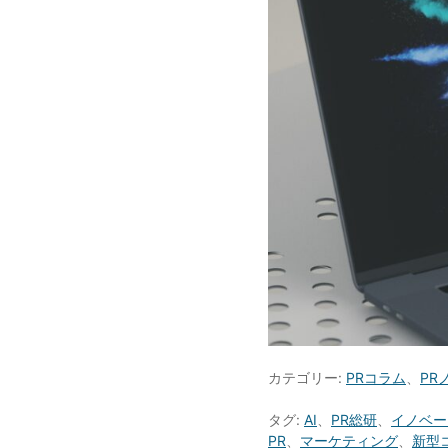
カテゴリー:
PRコラム
、
PR
タグ:
AI
、
PR総研
、
イノベー
PR
、
マーケティング
、
新型