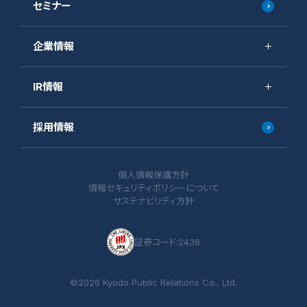
PR会社と広告会社の違いとは？
広報・PRコンサルティング
セミナー
PR会社の市場推移
デジタルPR
企業情報
PRは人々との信頼関係を築く活動
危機管理広報
IR情報
企業情報
全国の記者クラブに投げ込み
海外広報
共同PRとは
採用情報
IR情報
経営情報
IRニュース
トップメッセージ
個人情報保護方針
情報セキュリティポリシーについて
株主・投資家の皆様へ
サステナビリティ方針
コンテンツ
経営理念・行動規範
IRニュース
証券コード:2436
広報教育
会社概要
業績ハイライト
©2026 Kyodo Public Relations Co., Ltd.
IR・アナリスト対応・ESG広報
グループ会社