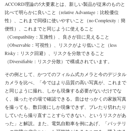
ACCORD理論の5大要素とは、新しい製品が従来のものと
比べて明らかに良いこと（relative Advantage：比較優位
性）、これまで同様に使いやすいこと（no Complexity：簡
便性）、これまでと同じように使えること
（Compatibility：互換性）、良さが目に見えること
（Observable：可視性）、リスクがより低いこと（less
Risky：リスク回避）、リスクを分散できること
（Diversifiable：リスク分散）で構成されています。
その例として、かつてのフィルム式カメラと今のデジタル
カメラを比べ、「今ではより品質の高い写真が、これまで
と同じように撮れ、しかも現像する必要がないだけでな
く、撮ったその場で確認できる。昔はせっかくの家族写真
を撮っても、数日後にしか現像できず、ブレたり切れたり
していたら撮り直すことすらできない、というリスクがあ
った」と解説。また、電気自動車を例にあげ、「バッテリ